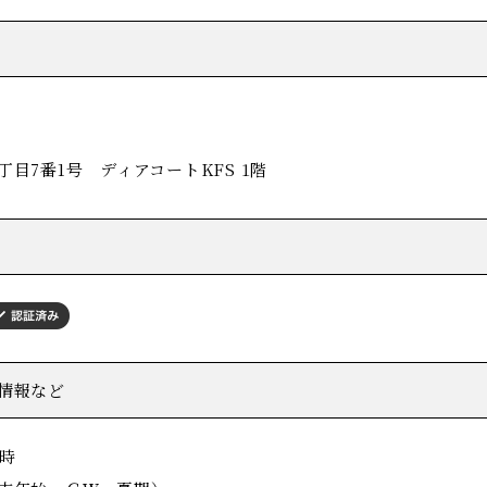
目7番1号 ディアコートKFS 1階
情報など
18時